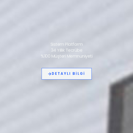
Sistem Platform
34 Yıllık Tecrübe
%100 Müşteri Memnuniyeti
DETAYLI BILGI